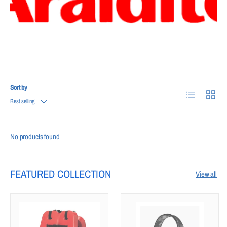
Sort by
List
Grid
Best selling
No products found
FEATURED COLLECTION
View all