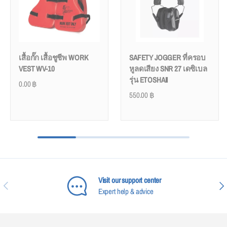
เสื้อกั๊ก เสื้อชูชีพ WORK
SAFETY JOGGER ที่ครอบ
VEST WV-10
หูลดเสียง SNR 27 เดซิเบล
รุ่น ETOSHAII
0.00
฿
550.00
฿
Visit our support center
PREVIOUS
NEX
Expert help & advice