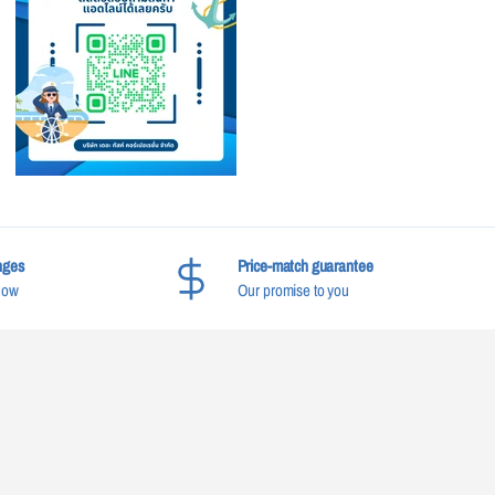
nges
Price-match guarantee
now
Our promise to you