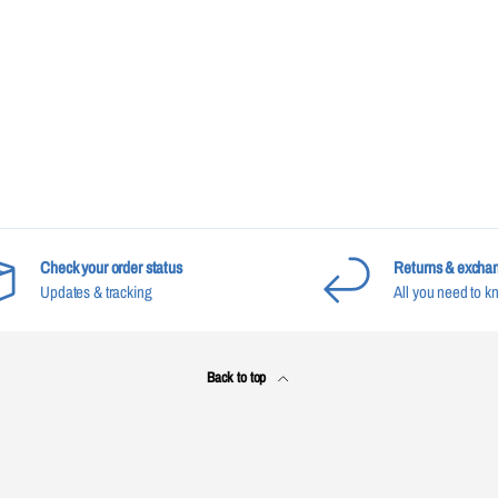
Check your order status
Returns & excha
Updates & tracking
All you need to k
Back to top
Payment methods accepted