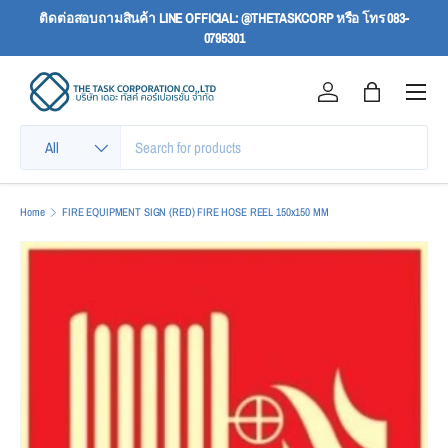
ติดต่อสอบถามสินค้า LINE OFFICIAL: @THETASKCORP หรือ โทร 083-
SKIP TO CONTENT
0795301
Menu
Log in
Bag
Search
Product type
All
Home
FIRE EQUIPMENT SIGN (RED) FIRE HOSE REEL 150x150 MM