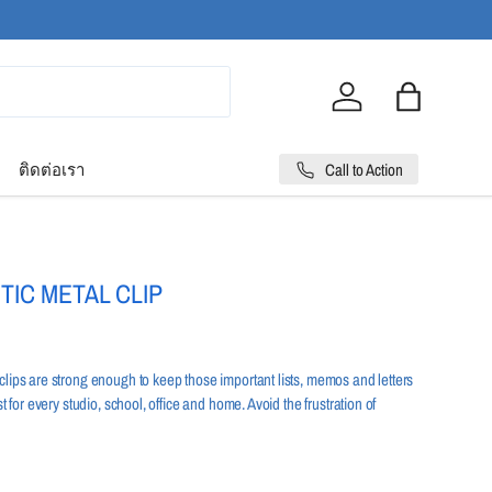
Log in
Bag
Call to Action
ติดต่อเรา
IC METAL CLIP
clips are strong enough to keep those important lists, memos and letters
st for every studio, school, office and home. Avoid the frustration of