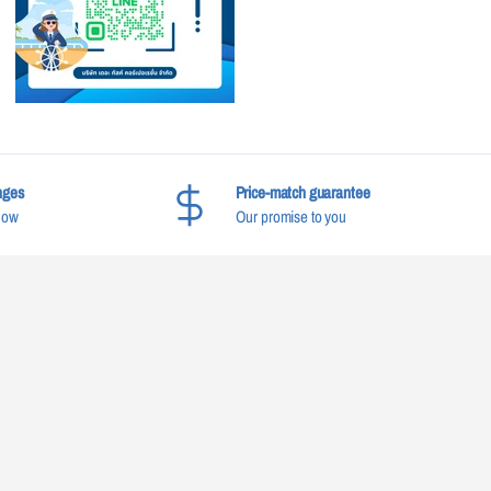
nges
Price-match guarantee
now
Our promise to you