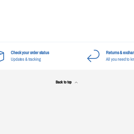
Check your order status
Returns & excha
Updates & tracking
All you need to k
Back to top
Payment methods accepted